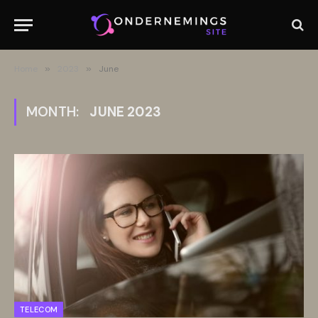
Home
»
2023
»
June
MONTH:
JUNE 2023
TELECOM